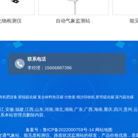
化物检测仪
自动气象监测站
能
联系电话
李经理：15666887396
有机肥设备
胶辊硫化罐
复合材料热压罐
分散釜
细沙回收机
胶管硫化罐
蒸汽硫化罐
江,安徽,福建,江西,山东,河南,湖北,湖南,广东,广西,海南,重庆,四川,贵州,
联系本站管理员删除内容。
备案号：鲁ICP备2022000759号-14
网站地图
交通气象站、能见度检测仪、路面状况监测站的研发，产品价格优惠，质