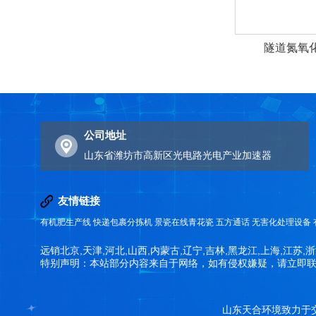
隧道氮氧
公司地址
山东省潍坊市高新区光电路光电产业加速器
友情链接
有机肥生产线
快递包裹分拣机
景瓷在线青花瓷
五方通话
无害化处理设备
远销北京,天津,河北,山西,内蒙古,辽宁,吉林,黑龙江,上海,江苏,浙
特别声明：本站部分内容来自于网络，如有侵权嫌疑，请立即
山东天合环境致力于