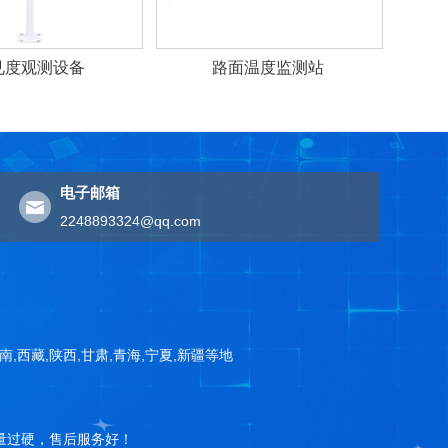
见度观测设备
路面温度监测站
电子邮箱
2248893324@qq.com
云南,西藏,陕西,甘肃,青海,宁夏,新疆等地
量过硬，售后服务好！