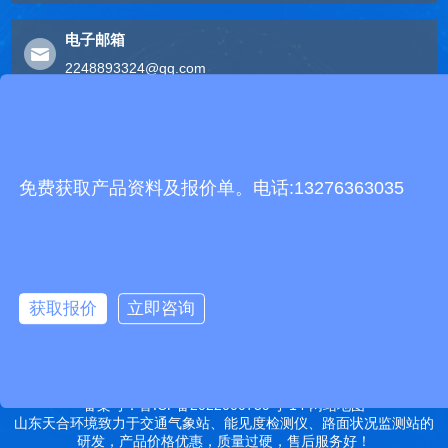
电子邮箱
2248893324@qq.com
友情链接
有机肥生产线
快递包裹分拣机
景瓷在线青花瓷
五方通话
无害化处理设备
免费获取产品资料及报价单。电话:13276363035
有机肥设备
胶辊硫化罐
复合材料热压罐
分散釜
细沙回收机
胶管硫化罐
蒸
汽硫化罐
远销北京,天津,河北,山西,内蒙古,辽宁,吉林,黑龙江,上海,江苏,浙江,安
徽,福建,江西,山东,河南,湖北,湖南,广东,广西,海南,重庆,四川,贵州,云
获取报价
立即咨询
南,西藏,陕西,甘肃,青海,宁夏,新疆等地
特别声明：本站部分内容来自于网络，如有侵权嫌疑，请立即联系本
站管理员删除内容。
备案号：鲁ICP备2022000759号-14
网站地图
山东天合环境致力于交通气象站、能见度检测仪、路面状况监测站的
研发，产品价格优惠，质量过硬，售后服务好！