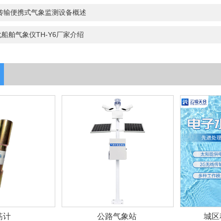
传输便携式气象监测设备概述
船舶气象仪TH-Y6厂家介绍
筋计
公路气象站
城区