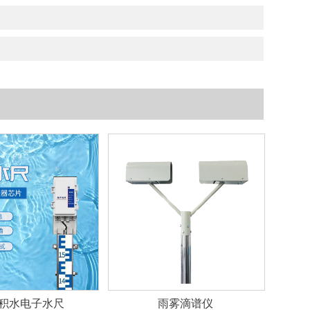
积水电子水尺
雨雾滴谱仪