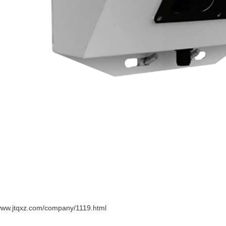
/www.jtqxz.com/company/1119.html