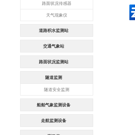
路面状况传感器
天气现象仪
道路积水监测站
交通气象站
路面状况监测站
隧道监测
隧道安全监测
船舶气象监测设备
走航监测设备