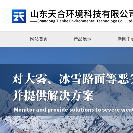
网站首页
产品展示
新闻中