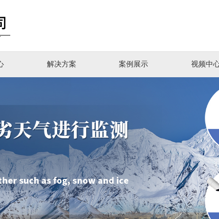
心
解决方案
案例展示
视频中