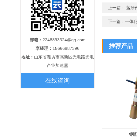
上一篇：
蓝牙
下一篇：
一体化
邮箱：
2248893324@qq.com
推荐产品
李经理：
15666887396
地址：
山东省潍坊市高新区光电路光电
产业加速器
在线咨询
钢