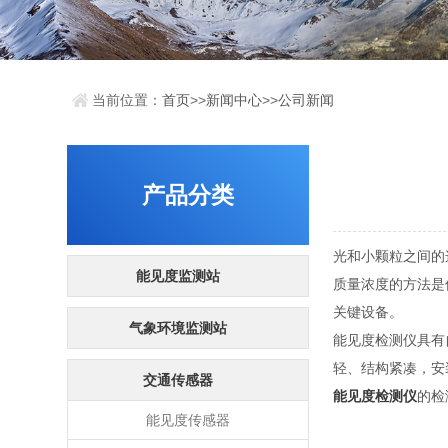
当前位置：
首页
>>
新闻中心
>>
公司新闻
产品分类
光和小颗粒之间的
能见度监测站
质量浓度的方法是
关键设备。
气象环境监测站
能见度检测仪具有
轻、结构紧凑，安
交通传感器
能见度检测仪
的检
能见度传感器